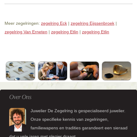
Meer zegelringen:
zegelring Eck
|
zegelring Eijssenbroek
|
zegelring Van Erneten
|
zegelring Etlin
|
zegelring Etlin
Over Ons
Juwelier De Zegelring is gespecialiseerd juwelier.
Onze specifieke kennis van zegelringen,
familiewapens en tradities garandeert een sieraad
dat u vele jaren met plezier draagt.