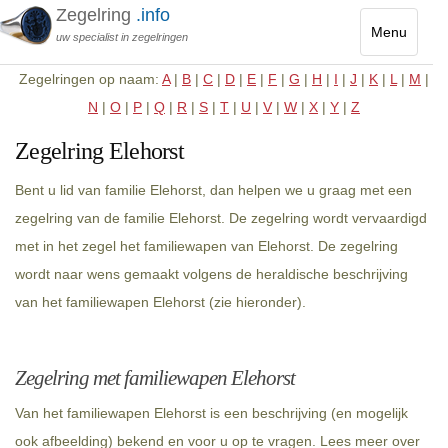
Zegelring
.info
Menu
uw specialist in zegelringen
Toggle
Zegelringen op naam:
A
|
B
|
C
|
D
|
E
|
F
|
G
|
H
|
I
|
J
|
K
|
L
|
M
|
navigatio
N
|
O
|
P
|
Q
|
R
|
S
|
T
|
U
|
V
|
W
|
X
|
Y
|
Z
Zegelring Elehorst
Bent u lid van familie Elehorst, dan helpen we u graag met een
zegelring van de familie Elehorst. De zegelring wordt vervaardigd
met in het zegel het familiewapen van Elehorst. De zegelring
wordt naar wens gemaakt volgens de heraldische beschrijving
van het familiewapen Elehorst (zie hieronder).
Zegelring met familiewapen Elehorst
Van het familiewapen Elehorst is een beschrijving (en mogelijk
ook afbeelding) bekend en voor u op te vragen. Lees meer over