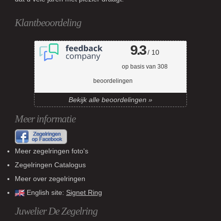
Klantbeoordeling
9.3
/ 10
op basis van
308
beoordelingen
Bekijk alle beoordelingen »
Meer informatie
Meer zegelringen foto's
Zegelringen Catalogus
Meer over zegelringen
English site:
Signet Ring
Juwelier De Zegelring