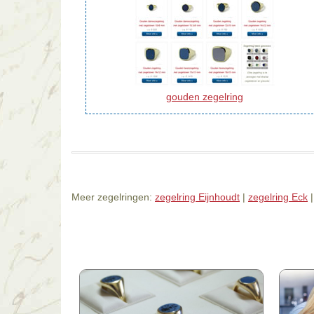
gouden zegelring
Meer zegelringen:
zegelring Eijnhoudt
|
zegelring Eck