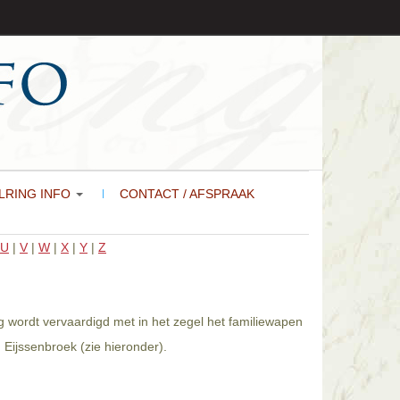
LRING INFO
CONTACT / AFSPRAAK
U
|
V
|
W
|
X
|
Y
|
Z
g wordt vervaardigd met in het zegel het familiewapen
Eijssenbroek (zie hieronder).