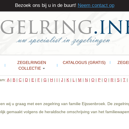
Bezoek ons bij u in de buurt!
Neem contact op
ZEGELRINGEN
CATALOGUS (GRATIS)
ZEGE
COLLECTIE
aam:
A
|
B
|
C
|
D
|
E
|
F
|
G
|
H
|
I
|
J
|
K
|
L
|
M
|
N
|
O
|
P
|
Q
|
R
|
S
|
T
|
en wij u graag met een zegelring van familie Eijssenbroek. De zegelrin
ijk gemaakt volgens de heraldische omschrijving van het familiewapen 