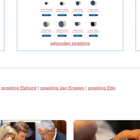
witgouden zegelring
|
zegelring Elehorst
|
zegelring Van Erneten
|
zegelring Etlin