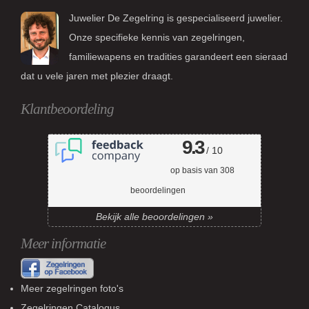
Juwelier De Zegelring is gespecialiseerd juwelier.
Onze specifieke kennis van zegelringen,
familiewapens en tradities garandeert een sieraad
dat u vele jaren met plezier draagt.
Klantbeoordeling
9.3
/ 10
op basis van
308
beoordelingen
Bekijk alle beoordelingen »
Meer informatie
Meer zegelringen foto's
Zegelringen Catalogus