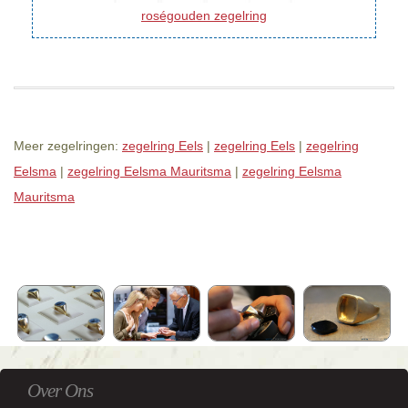
roségouden zegelring
Meer zegelringen:
zegelring Eels
|
zegelring Eels
|
zegelring
Eelsma
|
zegelring Eelsma Mauritsma
|
zegelring Eelsma
Mauritsma
Over Ons