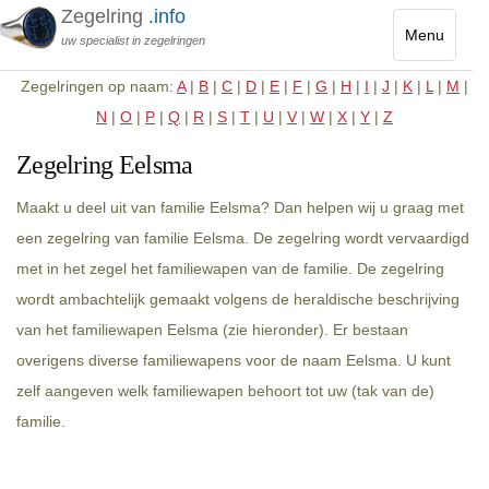
Zegelring
.info
Menu
uw specialist in zegelringen
Toggle
Zegelringen op naam:
A
|
B
|
C
|
D
|
E
|
F
|
G
|
H
|
I
|
J
|
K
|
L
|
M
|
navigatio
N
|
O
|
P
|
Q
|
R
|
S
|
T
|
U
|
V
|
W
|
X
|
Y
|
Z
Zegelring Eelsma
Maakt u deel uit van familie Eelsma? Dan helpen wij u graag met
een zegelring van familie Eelsma. De zegelring wordt vervaardigd
met in het zegel het familiewapen van de familie. De zegelring
wordt ambachtelijk gemaakt volgens de heraldische beschrijving
van het familiewapen Eelsma (zie hieronder). Er bestaan
overigens diverse familiewapens voor de naam Eelsma. U kunt
zelf aangeven welk familiewapen behoort tot uw (tak van de)
familie.