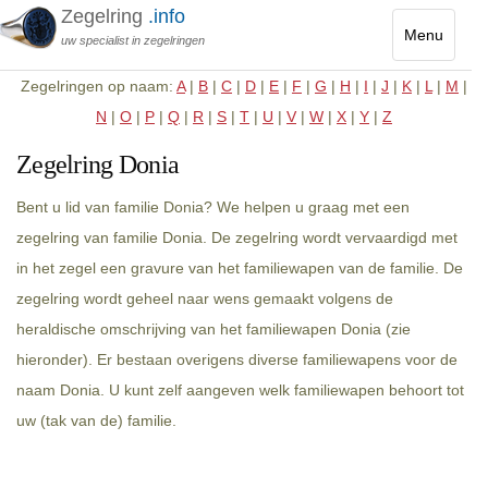
Zegelring
.info
Menu
uw specialist in zegelringen
Toggle
Zegelringen op naam:
A
|
B
|
C
|
D
|
E
|
F
|
G
|
H
|
I
|
J
|
K
|
L
|
M
|
navigatio
N
|
O
|
P
|
Q
|
R
|
S
|
T
|
U
|
V
|
W
|
X
|
Y
|
Z
Zegelring Donia
Bent u lid van familie Donia? We helpen u graag met een
zegelring van familie Donia. De zegelring wordt vervaardigd met
in het zegel een gravure van het familiewapen van de familie. De
zegelring wordt geheel naar wens gemaakt volgens de
heraldische omschrijving van het familiewapen Donia (zie
hieronder). Er bestaan overigens diverse familiewapens voor de
naam Donia. U kunt zelf aangeven welk familiewapen behoort tot
uw (tak van de) familie.