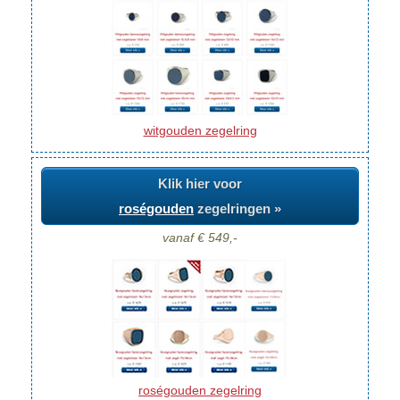
witgouden zegelring
Klik hier voor
roségouden
zegelringen »
vanaf € 549,-
roségouden zegelring