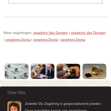
Meer zegelringen:
zegelring Van Dongen
|
zegelring Van Dongen
|
zegelring Donia
|
zegelring Donia
|
zegelring Donia
Over Ons
Juwelier De Zegelring is gespecialiseerd juwelier.
Onze specifieke kennis van zegelringen,