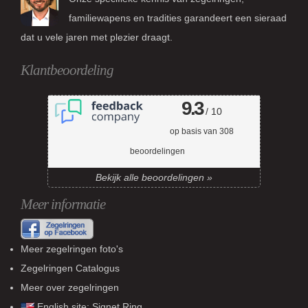
familiewapens en tradities garandeert een sieraad
dat u vele jaren met plezier draagt.
Klantbeoordeling
9.3
/ 10
op basis van
308
beoordelingen
Bekijk alle beoordelingen »
Meer informatie
Meer zegelringen foto's
Zegelringen Catalogus
Meer over zegelringen
English site:
Signet Ring