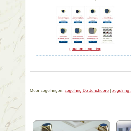
gouden zegelring
Meer zegelringen:
zegelring De Joncheere
|
zegelring