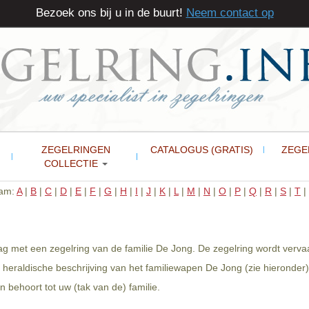
Bezoek ons bij u in de buurt!
Neem contact op
ZEGELRINGEN
CATALOGUS (GRATIS)
ZEGE
COLLECTIE
aam:
A
|
B
|
C
|
D
|
E
|
F
|
G
|
H
|
I
|
J
|
K
|
L
|
M
|
N
|
O
|
P
|
Q
|
R
|
S
|
T
|
aag met een zegelring van de familie De Jong. De zegelring wordt verv
heraldische beschrijving van het familiewapen De Jong (zie hieronder)
behoort tot uw (tak van de) familie.