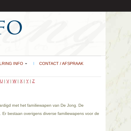
LRING INFO
CONTACT / AFSPRAAK
U
|
V
|
W
|
X
|
Y
|
Z
aardigd met het familiewapen van De Jong. De
. Er bestaan overigens diverse familiewapens voor de