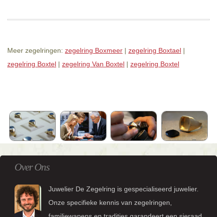
Meer zegelringen:
zegelring Boxmeer
|
zegelring Boxtael
|
zegelring Boxtel
|
zegelring Van Boxtel
|
zegelring Boxtel
Over Ons
Juwelier De Zegelring is gespecialiseerd juwelier.
Onze specifieke kennis van zegelringen,
familiewapens en tradities garandeert een sieraad