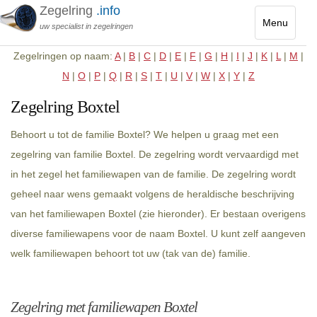
Zegelring
.info
Menu
uw specialist in zegelringen
Toggle
Zegelringen op naam:
A
|
B
|
C
|
D
|
E
|
F
|
G
|
H
|
I
|
J
|
K
|
L
|
M
|
navigatio
N
|
O
|
P
|
Q
|
R
|
S
|
T
|
U
|
V
|
W
|
X
|
Y
|
Z
Zegelring Boxtel
Behoort u tot de familie Boxtel? We helpen u graag met een
zegelring van familie Boxtel. De zegelring wordt vervaardigd met
in het zegel het familiewapen van de familie. De zegelring wordt
geheel naar wens gemaakt volgens de heraldische beschrijving
van het familiewapen Boxtel (zie hieronder). Er bestaan overigens
diverse familiewapens voor de naam Boxtel. U kunt zelf aangeven
welk familiewapen behoort tot uw (tak van de) familie.
Zegelring met familiewapen Boxtel