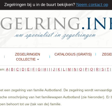
Zegelringen bij u in de buurt bekijken?
Neem contact op
ZEGELRINGEN
CATALOGUS (GRATIS)
ZEGE
COLLECTIE
aam:
A
|
B
|
C
|
D
|
E
|
F
|
G
|
H
|
I
|
J
|
K
|
L
|
M
|
N
|
O
|
P
|
Q
|
R
|
S
|
T
|
et een zegelring van familie Autbotland. De zegelring wordt vervaardig
che omschrijving van het familiewapen Autbotland (zie hieronder). Er
en behoort tot uw (tak van de) familie.