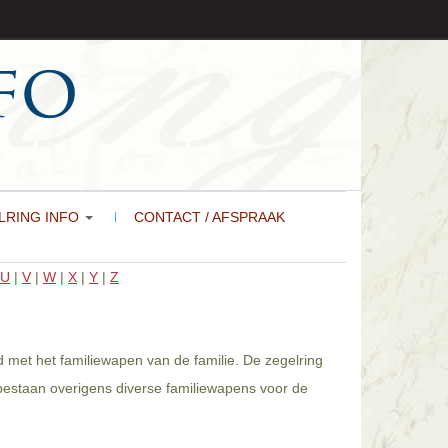
LRING INFO
CONTACT / AFSPRAAK
U
|
V
|
W
|
X
|
Y
|
Z
d met het familiewapen van de familie. De zegelring
 bestaan overigens diverse familiewapens voor de