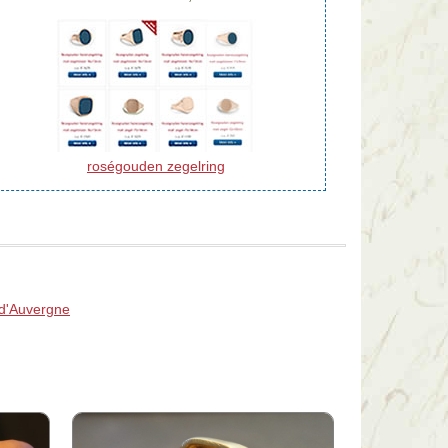
roségouden zegelring
 d'Auvergne