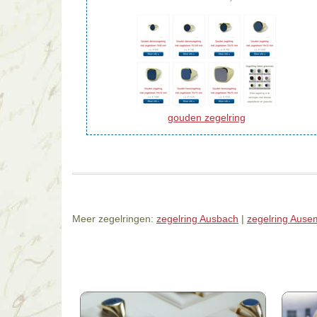
gouden zegelring
Meer zegelringen:
zegelring Ausbach
|
zegelring Ause