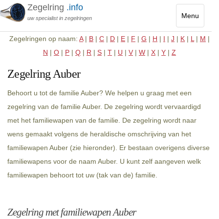
Zegelring
.info
Menu
uw specialist in zegelringen
Toggle
Zegelringen op naam:
A
|
B
|
C
|
D
|
E
|
F
|
G
|
H
|
I
|
J
|
K
|
L
|
M
|
navigatio
N
|
O
|
P
|
Q
|
R
|
S
|
T
|
U
|
V
|
W
|
X
|
Y
|
Z
Zegelring Auber
Behoort u tot de familie Auber? We helpen u graag met een
zegelring van de familie Auber. De zegelring wordt vervaardigd
met het familiewapen van de familie. De zegelring wordt naar
wens gemaakt volgens de heraldische omschrijving van het
familiewapen Auber (zie hieronder). Er bestaan overigens diverse
familiewapens voor de naam Auber. U kunt zelf aangeven welk
familiewapen behoort tot uw (tak van de) familie.
Zegelring met familiewapen Auber