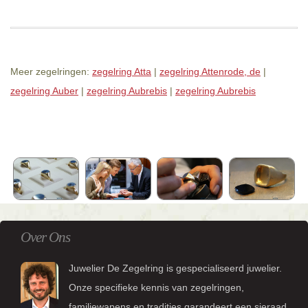
Meer zegelringen:
zegelring Atta
|
zegelring Attenrode, de
|
zegelring Auber
|
zegelring Aubrebis
|
zegelring Aubrebis
Over Ons
Juwelier De Zegelring is gespecialiseerd juwelier.
Onze specifieke kennis van zegelringen,
familiewapens en tradities garandeert een sieraad