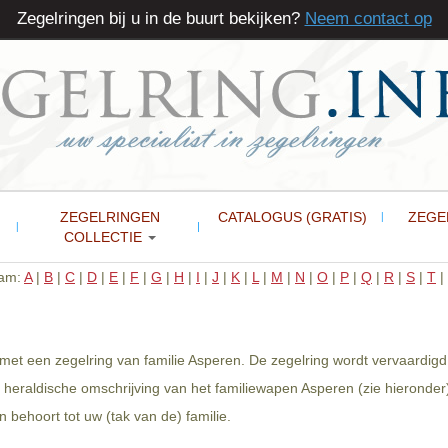
Zegelringen bij u in de buurt bekijken?
Neem contact op
ZEGELRINGEN
CATALOGUS (GRATIS)
ZEGE
COLLECTIE
aam:
A
|
B
|
C
|
D
|
E
|
F
|
G
|
H
|
I
|
J
|
K
|
L
|
M
|
N
|
O
|
P
|
Q
|
R
|
S
|
T
|
 met een zegelring van familie Asperen. De zegelring wordt vervaardig
heraldische omschrijving van het familiewapen Asperen (zie hieronder
behoort tot uw (tak van de) familie.