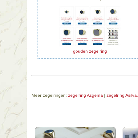
gouden zegelring
Meer zegelringen:
zegelring Asgema
|
zegelring Asilva,