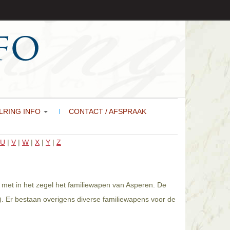
LRING INFO
CONTACT / AFSPRAAK
U
|
V
|
W
|
X
|
Y
|
Z
d met in het zegel het familiewapen van Asperen. De
). Er bestaan overigens diverse familiewapens voor de