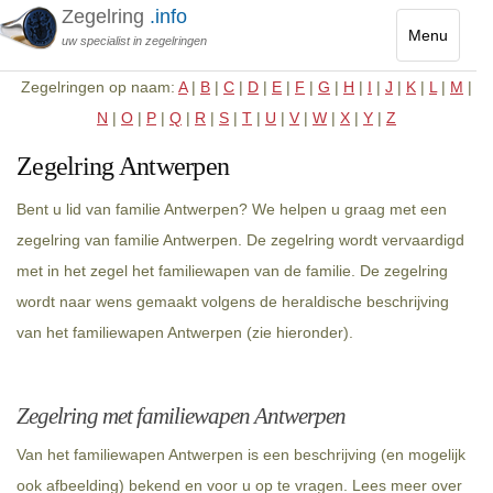
Zegelring
.info
Menu
uw specialist in zegelringen
Toggle
Zegelringen op naam:
A
|
B
|
C
|
D
|
E
|
F
|
G
|
H
|
I
|
J
|
K
|
L
|
M
|
navigatio
N
|
O
|
P
|
Q
|
R
|
S
|
T
|
U
|
V
|
W
|
X
|
Y
|
Z
Zegelring Antwerpen
Bent u lid van familie Antwerpen? We helpen u graag met een
zegelring van familie Antwerpen. De zegelring wordt vervaardigd
met in het zegel het familiewapen van de familie. De zegelring
wordt naar wens gemaakt volgens de heraldische beschrijving
van het familiewapen Antwerpen (zie hieronder).
Zegelring met familiewapen Antwerpen
Van het familiewapen Antwerpen is een beschrijving (en mogelijk
ook afbeelding) bekend en voor u op te vragen. Lees meer over