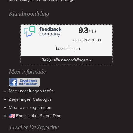
Klantbeoordeling
9.3
/ 10
op basis van
308
beoordelingen
Bekijk alle beoordelingen »
Meer informatie
Meer zegelringen foto's
Zegelringen Catalogus
Meer over zegelringen
English site:
Signet Ring
Juwelier De Zegelring