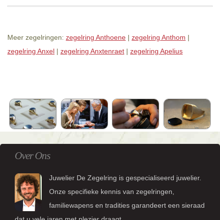
Meer zegelringen:
zegelring Anthoene
|
zegelring Anthom
|
zegelring Anxel
|
zegelring Anxtenraet
|
zegelring Apelius
Over Ons
Juwelier De Zegelring is gespecialiseerd juwelier.
Onze specifieke kennis van zegelringen,
familiewapens en tradities garandeert een sieraad
dat u vele jaren met plezier draagt.