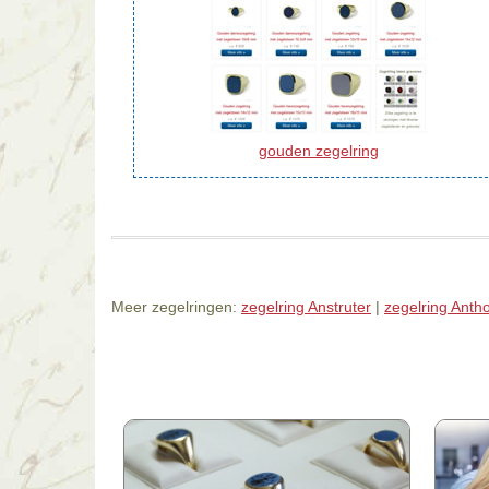
gouden zegelring
Meer zegelringen:
zegelring Anstruter
|
zegelring Anth