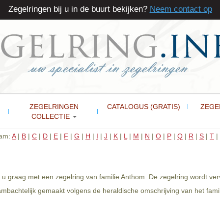
Zegelringen bij u in de buurt bekijken?
Neem contact op
ZEGELRINGEN
CATALOGUS (GRATIS)
ZEGE
COLLECTIE
aam:
A
|
B
|
C
|
D
|
E
|
F
|
G
|
H
|
I
|
J
|
K
|
L
|
M
|
N
|
O
|
P
|
Q
|
R
|
S
|
T
|
 u graag met een zegelring van familie Anthom. De zegelring wordt ver
mbachtelijk gemaakt volgens de heraldische omschrijving van het fami