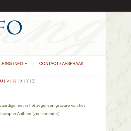
LRING INFO
CONTACT / AFSPRAAK
U
|
V
|
W
|
X
|
Y
|
Z
vaardigd met in het zegel een gravure van het
liewapen Anthom (zie hieronder).