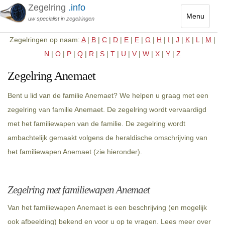
Zegelring
.info
Menu
uw specialist in zegelringen
Toggle
Zegelringen op naam:
A
|
B
|
C
|
D
|
E
|
F
|
G
|
H
|
I
|
J
|
K
|
L
|
M
|
navigatio
N
|
O
|
P
|
Q
|
R
|
S
|
T
|
U
|
V
|
W
|
X
|
Y
|
Z
Zegelring Anemaet
Bent u lid van de familie Anemaet? We helpen u graag met een
zegelring van familie Anemaet. De zegelring wordt vervaardigd
met het familiewapen van de familie. De zegelring wordt
ambachtelijk gemaakt volgens de heraldische omschrijving van
het familiewapen Anemaet (zie hieronder).
Zegelring met familiewapen Anemaet
Van het familiewapen Anemaet is een beschrijving (en mogelijk
ook afbeelding) bekend en voor u op te vragen. Lees meer over