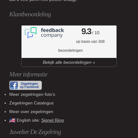
Klantbeoordeling
9.3
/ 10
op basis van
308
beoordelingen
Bekijk alle beoordelingen »
Meer informatie
Meer zegelringen foto's
Zegelringen Catalogus
Meer over zegelringen
English site:
Signet Ring
Juwelier De Zegelring