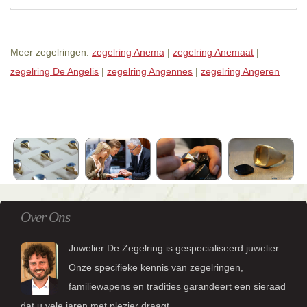
Meer zegelringen:
zegelring Anema
|
zegelring Anemaat
|
zegelring De Angelis
|
zegelring Angennes
|
zegelring Angeren
Over Ons
Juwelier De Zegelring is gespecialiseerd juwelier.
Onze specifieke kennis van zegelringen,
familiewapens en tradities garandeert een sieraad
dat u vele jaren met plezier draagt.