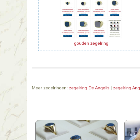
gouden zegelring
Meer zegelringen:
zegelring De Angelis
|
zegelring An