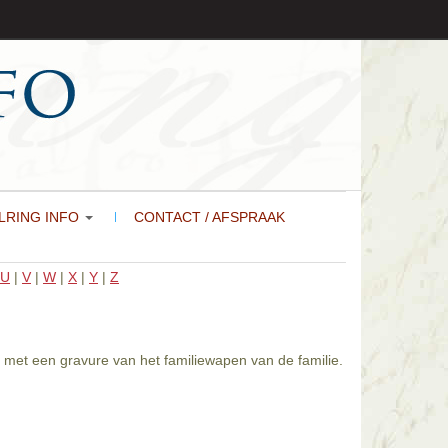
LRING INFO
CONTACT / AFSPRAAK
U
|
V
|
W
|
X
|
Y
|
Z
 met een gravure van het familiewapen van de familie.