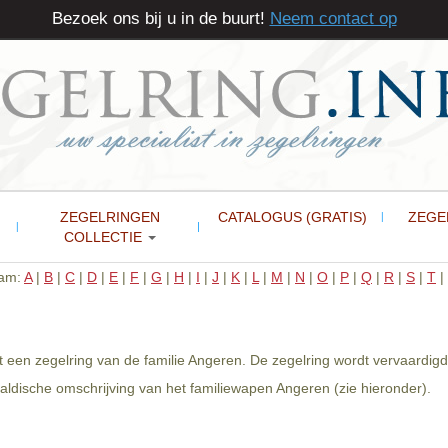
Bezoek ons bij u in de buurt!
Neem contact op
ZEGELRINGEN
CATALOGUS (GRATIS)
ZEGE
COLLECTIE
aam:
A
|
B
|
C
|
D
|
E
|
F
|
G
|
H
|
I
|
J
|
K
|
L
|
M
|
N
|
O
|
P
|
Q
|
R
|
S
|
T
|
 een zegelring van de familie Angeren. De zegelring wordt vervaardigd
ldische omschrijving van het familiewapen Angeren (zie hieronder).