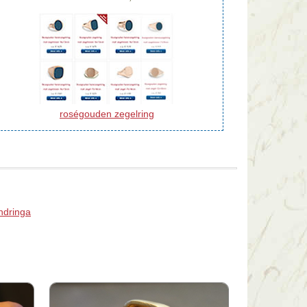
roségouden zegelring
ndringa