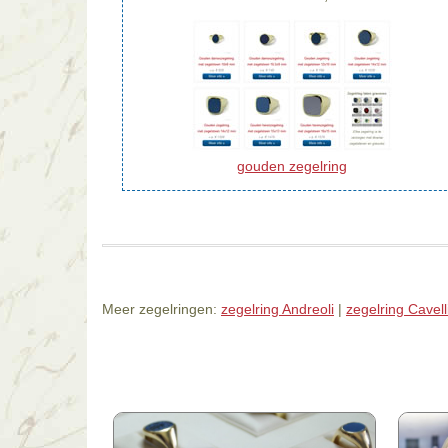
gouden zegelring
Meer zegelringen:
zegelring Andreoli
|
zegelring Cavel