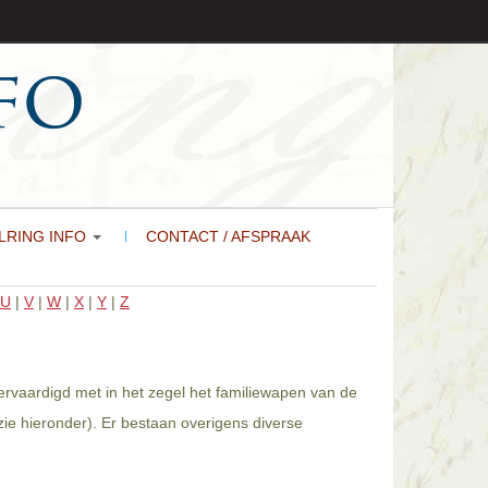
LRING INFO
CONTACT / AFSPRAAK
U
|
V
|
W
|
X
|
Y
|
Z
vervaardigd met in het zegel het familiewapen van de
zie hieronder). Er bestaan overigens diverse