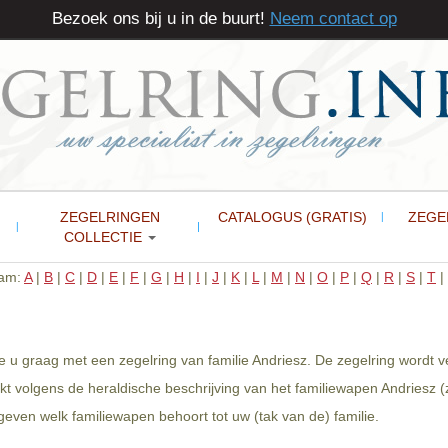
Bezoek ons bij u in de buurt!
Neem contact op
ZEGELRINGEN
CATALOGUS (GRATIS)
ZEGE
COLLECTIE
aam:
A
|
B
|
C
|
D
|
E
|
F
|
G
|
H
|
I
|
J
|
K
|
L
|
M
|
N
|
O
|
P
|
Q
|
R
|
S
|
T
|
we u graag met een zegelring van familie Andriesz. De zegelring wordt 
kt volgens de heraldische beschrijving van het familiewapen Andriesz (
even welk familiewapen behoort tot uw (tak van de) familie.