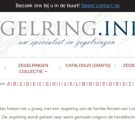
Bezoek ons bij u in de buurt!
Neem contact op
ZEGELRINGEN
CATALOGUS (GRATIS)
ZEGE
COLLECTIE
aam:
A
|
B
|
C
|
D
|
E
|
F
|
G
|
H
|
I
|
J
|
K
|
L
|
M
|
N
|
O
|
P
|
Q
|
R
|
S
|
T
|
 dan helpen we u graag met een zegelring van de familie Amstel van Lo
e. De zegelring wordt geheel naar wens gemaakt volgens de heraldische