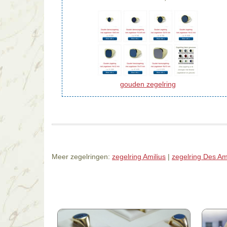
gouden zegelring
Meer zegelringen:
zegelring Amilius
|
zegelring Des A