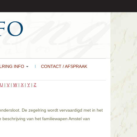
LRING INFO
CONTACT / AFSPRAAK
U
|
V
|
W
|
X
|
Y
|
Z
endersloot. De zegelring wordt vervaardigd met in het
 beschrijving van het familiewapen Amstel van