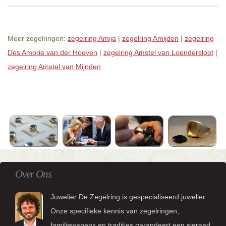
Meer zegelringen:
zegelring Amija
|
zegelring Amijden
|
zegelring
Des Amorie van der Hoeven
|
zegelring Amstel van Loendersloot
|
zegelring Amstel van Mijnden
Over Ons
Juwelier De Zegelring is gespecialiseerd juwelier.
Onze specifieke kennis van zegelringen,
familiewapens en tradities garandeert een sieraad