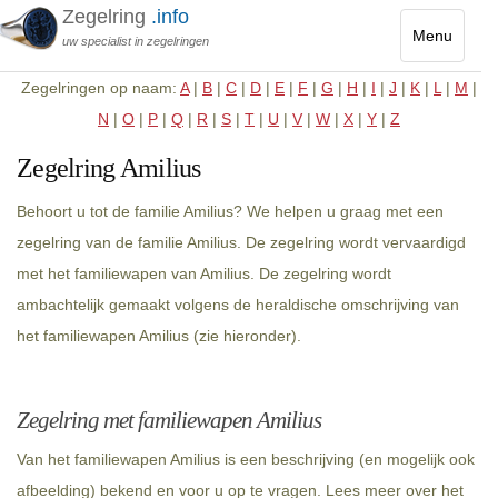
Zegelring
.info
Menu
uw specialist in zegelringen
Toggle
Zegelringen op naam:
A
|
B
|
C
|
D
|
E
|
F
|
G
|
H
|
I
|
J
|
K
|
L
|
M
|
navigatio
N
|
O
|
P
|
Q
|
R
|
S
|
T
|
U
|
V
|
W
|
X
|
Y
|
Z
Zegelring Amilius
Behoort u tot de familie Amilius? We helpen u graag met een
zegelring van de familie Amilius. De zegelring wordt vervaardigd
met het familiewapen van Amilius. De zegelring wordt
ambachtelijk gemaakt volgens de heraldische omschrijving van
het familiewapen Amilius (zie hieronder).
Zegelring met familiewapen Amilius
Van het familiewapen Amilius is een beschrijving (en mogelijk ook
afbeelding) bekend en voor u op te vragen. Lees meer over het