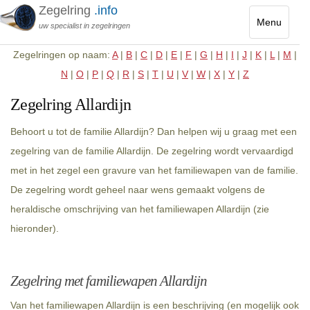
Zegelring
.info
Menu
uw specialist in zegelringen
Toggle
Zegelringen op naam:
A
|
B
|
C
|
D
|
E
|
F
|
G
|
H
|
I
|
J
|
K
|
L
|
M
|
navigatio
N
|
O
|
P
|
Q
|
R
|
S
|
T
|
U
|
V
|
W
|
X
|
Y
|
Z
Zegelring Allardijn
Behoort u tot de familie Allardijn? Dan helpen wij u graag met een
zegelring van de familie Allardijn. De zegelring wordt vervaardigd
met in het zegel een gravure van het familiewapen van de familie.
De zegelring wordt geheel naar wens gemaakt volgens de
heraldische omschrijving van het familiewapen Allardijn (zie
hieronder).
Zegelring met familiewapen Allardijn
Van het familiewapen Allardijn is een beschrijving (en mogelijk ook