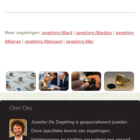
Meer zegelringen:
zegelring Allard
|
zegelring Allardice
|
zegelring
Allberge
|
zegelring Allemand
|
zegelring Aller
Over Ons
Juwelier De Zegelring is gespecialiseerd juwelier.
Onze specifieke kennis van zegelringen,
familiewapens en tradities garandeert een sieraad