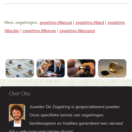
Meer zegelringen:
zegelring Allanval
|
zegelring Allard
|
zegelring
Allardijn
|
zegelring Allberge
|
zegelring Allemand
Over Ons
Juwelier De Zegelring is gespecialiseerd juwelier.
Onze specifieke kennis van zegelringen,
familiewapens en tradities garandeert een sieraad
dat u vele jaren met plezier draagt.