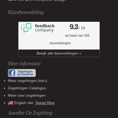
Klantbeoordeling
9.3
/ 10
op basis van
308
beoordelingen
Bekijk alle beoordelingen »
Meer informatie
Meer zegelringen foto's
Zegelringen Catalogus
Meer over zegelringen
English site:
Signet Ring
Juwelier De Zegelring