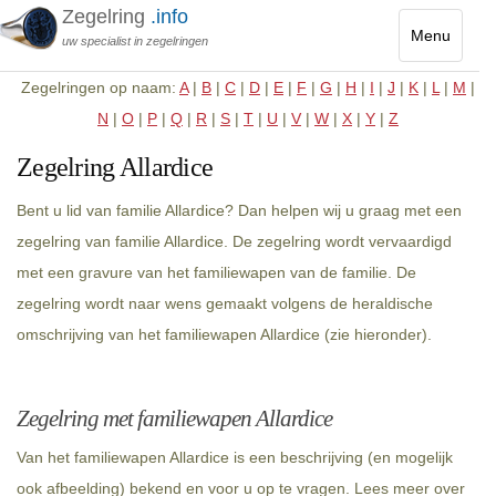
Zegelring
.info
Menu
uw specialist in zegelringen
Toggle
Zegelringen op naam:
A
|
B
|
C
|
D
|
E
|
F
|
G
|
H
|
I
|
J
|
K
|
L
|
M
|
navigatio
N
|
O
|
P
|
Q
|
R
|
S
|
T
|
U
|
V
|
W
|
X
|
Y
|
Z
Zegelring Allardice
Bent u lid van familie Allardice? Dan helpen wij u graag met een
zegelring van familie Allardice. De zegelring wordt vervaardigd
met een gravure van het familiewapen van de familie. De
zegelring wordt naar wens gemaakt volgens de heraldische
omschrijving van het familiewapen Allardice (zie hieronder).
Zegelring met familiewapen Allardice
Van het familiewapen Allardice is een beschrijving (en mogelijk
ook afbeelding) bekend en voor u op te vragen. Lees meer over