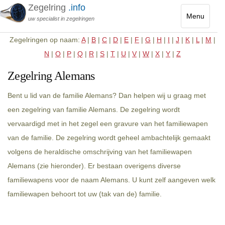
Zegelring
.info
Menu
uw specialist in zegelringen
Toggle
Zegelringen op naam:
A
|
B
|
C
|
D
|
E
|
F
|
G
|
H
|
I
|
J
|
K
|
L
|
M
|
navigatio
N
|
O
|
P
|
Q
|
R
|
S
|
T
|
U
|
V
|
W
|
X
|
Y
|
Z
Zegelring Alemans
Bent u lid van de familie Alemans? Dan helpen wij u graag met
een zegelring van familie Alemans. De zegelring wordt
vervaardigd met in het zegel een gravure van het familiewapen
van de familie. De zegelring wordt geheel ambachtelijk gemaakt
volgens de heraldische omschrijving van het familiewapen
Alemans (zie hieronder). Er bestaan overigens diverse
familiewapens voor de naam Alemans. U kunt zelf aangeven welk
familiewapen behoort tot uw (tak van de) familie.