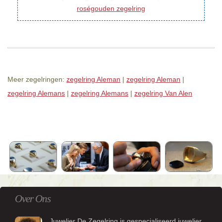
roségouden zegelring
Meer zegelringen:
zegelring Aleman
|
zegelring Aleman
|
zegelring Alemans
|
zegelring Alemans
|
zegelring Van Alen
Over Ons
Juwelier De Zegelring is gespecialiseerd juwelier.