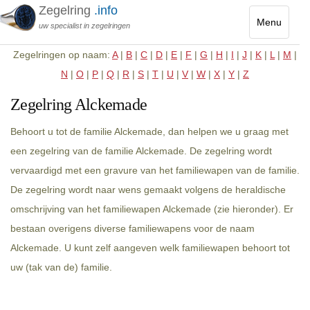
Zegelring
.info
Menu
uw specialist in zegelringen
Toggle
Zegelringen op naam:
A
|
B
|
C
|
D
|
E
|
F
|
G
|
H
|
I
|
J
|
K
|
L
|
M
|
navigatio
N
|
O
|
P
|
Q
|
R
|
S
|
T
|
U
|
V
|
W
|
X
|
Y
|
Z
Zegelring Alckemade
Behoort u tot de familie Alckemade, dan helpen we u graag met
een zegelring van de familie Alckemade. De zegelring wordt
vervaardigd met een gravure van het familiewapen van de familie.
De zegelring wordt naar wens gemaakt volgens de heraldische
omschrijving van het familiewapen Alckemade (zie hieronder). Er
bestaan overigens diverse familiewapens voor de naam
Alckemade. U kunt zelf aangeven welk familiewapen behoort tot
uw (tak van de) familie.