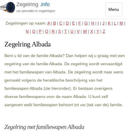
Zegelring
.info
Menu
uw specialist in zegelringen
Toggle
Zegelringen op naam:
A
|
B
|
C
|
D
|
E
|
F
|
G
|
H
|
I
|
J
|
K
|
L
|
M
|
navigatio
N
|
O
|
P
|
Q
|
R
|
S
|
T
|
U
|
V
|
W
|
X
|
Y
|
Z
Zegelring Albada
Bent u lid van de familie Albada? Dan helpen wij u graag met een
zegelring van de familie Albada. De zegelring wordt vervaardigd
met het familiewapen van Albada. De zegelring wordt naar wens
gemaakt volgens de heraldische beschrijving van het
familiewapen Albada (zie hieronder). Er bestaan overigens
diverse familiewapens voor de naam Albada. U kunt zelf
aangeven welk familiewapen behoort tot uw (tak van de) familie.
Zegelring met familiewapen Albada