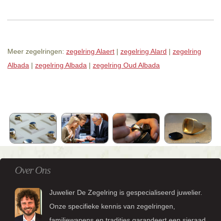
Meer zegelringen:
zegelring Alaert
|
zegelring Alard
|
zegelring
Albada
|
zegelring Albada
|
zegelring Oud Albada
Over Ons
Juwelier De Zegelring is gespecialiseerd juwelier.
Onze specifieke kennis van zegelringen,
familiewapens en tradities garandeert een sieraad