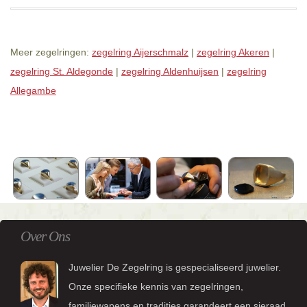
Meer zegelringen:
zegelring Aijerschmalz
|
zegelring Akeren
|
zegelring St. Aldegonde
|
zegelring Aldenhuijsen
|
zegelring
Allegambe
Over Ons
Juwelier De Zegelring is gespecialiseerd juwelier.
Onze specifieke kennis van zegelringen,
familiewapens en tradities garandeert een sieraad