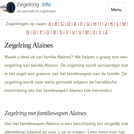
Zegelring
.info
Menu
uw specialist in zegelringen
Toggle
Zegelringen op naam:
A
|
B
|
C
|
D
|
E
|
F
|
G
|
H
|
I
|
J
|
K
|
L
|
M
|
navigatio
N
|
O
|
P
|
Q
|
R
|
S
|
T
|
U
|
V
|
W
|
X
|
Y
|
Z
Zegelring Alaines
Maakt u deel uit van familie Alaines? We helpen u graag met een
zegelring van familie Alaines. De zegelring wordt vervaardigd met
in het zegel een gravure van het familiewapen van de familie. De
zegelring wordt naar wens gemaakt volgens de heraldische
beschrijving van het familiewapen Alaines (zie hieronder).
Zegelring met familiewapen Alaines
Van het familiewapen Alaines is een beschrijving (en mogelijk ook
afbeelding) bekend en voor u op te vragen. Lees meer over het