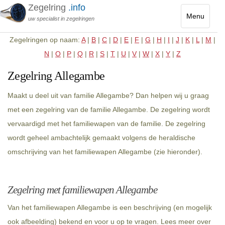
Zegelring
.info
Menu
uw specialist in zegelringen
Toggle
Zegelringen op naam:
A
|
B
|
C
|
D
|
E
|
F
|
G
|
H
|
I
|
J
|
K
|
L
|
M
|
navigatio
N
|
O
|
P
|
Q
|
R
|
S
|
T
|
U
|
V
|
W
|
X
|
Y
|
Z
Zegelring Allegambe
Maakt u deel uit van familie Allegambe? Dan helpen wij u graag
met een zegelring van de familie Allegambe. De zegelring wordt
vervaardigd met het familiewapen van de familie. De zegelring
wordt geheel ambachtelijk gemaakt volgens de heraldische
omschrijving van het familiewapen Allegambe (zie hieronder).
Zegelring met familiewapen Allegambe
Van het familiewapen Allegambe is een beschrijving (en mogelijk
ook afbeelding) bekend en voor u op te vragen. Lees meer over