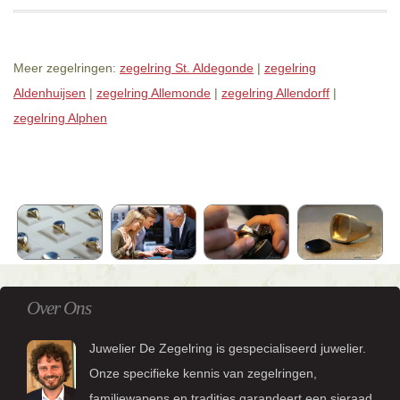
Meer zegelringen:
zegelring St. Aldegonde
|
zegelring
Aldenhuijsen
|
zegelring Allemonde
|
zegelring Allendorff
|
zegelring Alphen
Over Ons
Juwelier De Zegelring is gespecialiseerd juwelier.
Onze specifieke kennis van zegelringen,
familiewapens en tradities garandeert een sieraad