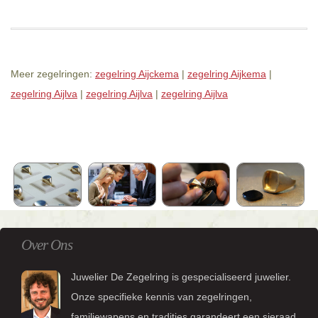
Meer zegelringen:
zegelring Aijckema
|
zegelring Aijkema
|
zegelring Aijlva
|
zegelring Aijlva
|
zegelring Aijlva
Over Ons
Juwelier De Zegelring is gespecialiseerd juwelier.
Onze specifieke kennis van zegelringen,
familiewapens en tradities garandeert een sieraad