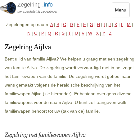
Zegelring
.info
Menu
uw specialist in zegelringen
Toggle
Zegelringen op naam:
A
|
B
|
C
|
D
|
E
|
F
|
G
|
H
|
I
|
J
|
K
|
L
|
M
|
navigatio
N
|
O
|
P
|
Q
|
R
|
S
|
T
|
U
|
V
|
W
|
X
|
Y
|
Z
Zegelring Aijlva
Bent u lid van familie Aijlva? We helpen u graag met een zegelring
van familie Aijlva. De zegelring wordt vervaardigd met in het zegel
het familiewapen van de familie. De zegelring wordt geheel naar
wens gemaakt volgens de heraldische beschrijving van het
familiewapen Aijlva (zie hieronder). Er bestaan overigens diverse
familiewapens voor de naam Aijlva. U kunt zelf aangeven welk
familiewapen behoort tot uw (tak van de) familie.
Zegelring met familiewapen Aijlva