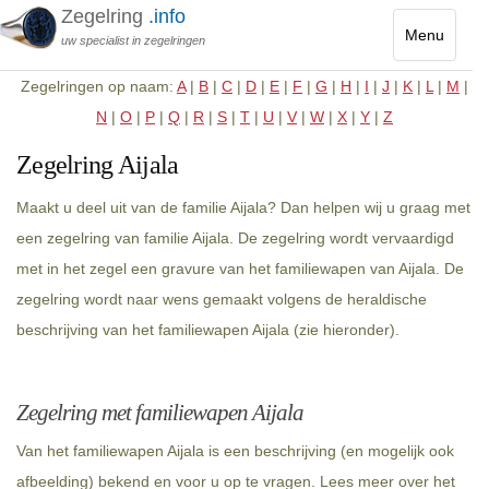
Zegelring
.info
Menu
uw specialist in zegelringen
Toggle
Zegelringen op naam:
A
|
B
|
C
|
D
|
E
|
F
|
G
|
H
|
I
|
J
|
K
|
L
|
M
|
navigatio
N
|
O
|
P
|
Q
|
R
|
S
|
T
|
U
|
V
|
W
|
X
|
Y
|
Z
Zegelring Aijala
Maakt u deel uit van de familie Aijala? Dan helpen wij u graag met
een zegelring van familie Aijala. De zegelring wordt vervaardigd
met in het zegel een gravure van het familiewapen van Aijala. De
zegelring wordt naar wens gemaakt volgens de heraldische
beschrijving van het familiewapen Aijala (zie hieronder).
Zegelring met familiewapen Aijala
Van het familiewapen Aijala is een beschrijving (en mogelijk ook
afbeelding) bekend en voor u op te vragen. Lees meer over het