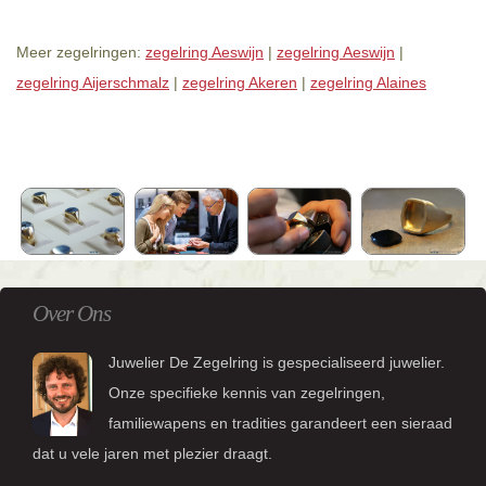
Meer zegelringen:
zegelring Aeswijn
|
zegelring Aeswijn
|
zegelring Aijerschmalz
|
zegelring Akeren
|
zegelring Alaines
Over Ons
Juwelier De Zegelring is gespecialiseerd juwelier.
Onze specifieke kennis van zegelringen,
familiewapens en tradities garandeert een sieraad
dat u vele jaren met plezier draagt.