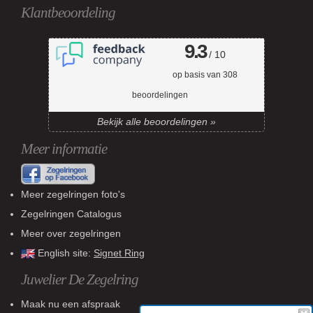
Klantbeoordeling
9.3
/ 10
op basis van
308
beoordelingen
Bekijk alle beoordelingen »
Meer informatie
Meer zegelringen foto's
Zegelringen Catalogus
Meer over zegelringen
English site:
Signet Ring
Juwelier De Zegelring
Maak nu een afspraak