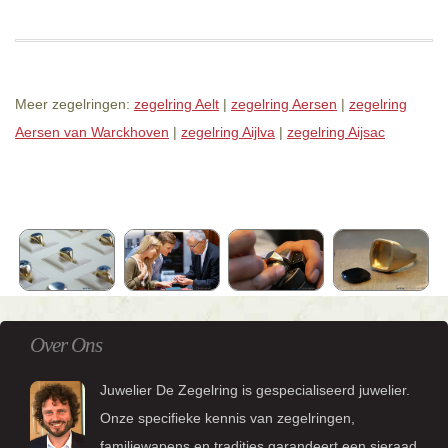
Meer zegelringen:
zegelring Aelt
|
zegelring Aersen
|
zegelring
Aersen van Warckhoven
|
zegelring Aijlva
|
zegelring Aijsac
Over Ons
Juwelier De Zegelring is gespecialiseerd juwelier.
Onze specifieke kennis van zegelringen,
familiewapens en tradities garandeert een sieraad