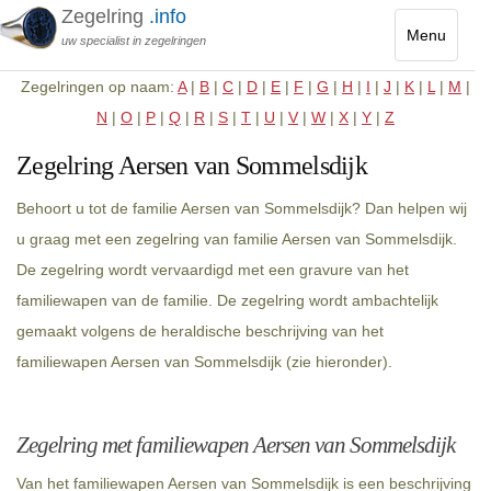
Zegelring
.info
Menu
uw specialist in zegelringen
Toggle
Zegelringen op naam:
A
|
B
|
C
|
D
|
E
|
F
|
G
|
H
|
I
|
J
|
K
|
L
|
M
|
navigatio
N
|
O
|
P
|
Q
|
R
|
S
|
T
|
U
|
V
|
W
|
X
|
Y
|
Z
Zegelring Aersen van Sommelsdijk
Behoort u tot de familie Aersen van Sommelsdijk? Dan helpen wij
u graag met een zegelring van familie Aersen van Sommelsdijk.
De zegelring wordt vervaardigd met een gravure van het
familiewapen van de familie. De zegelring wordt ambachtelijk
gemaakt volgens de heraldische beschrijving van het
familiewapen Aersen van Sommelsdijk (zie hieronder).
Zegelring met familiewapen Aersen van Sommelsdijk
Van het familiewapen Aersen van Sommelsdijk is een beschrijving