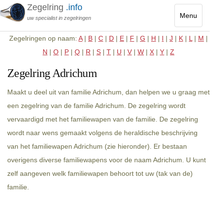
Zegelring
.info
Menu
uw specialist in zegelringen
Toggle
Zegelringen op naam:
A
|
B
|
C
|
D
|
E
|
F
|
G
|
H
|
I
|
J
|
K
|
L
|
M
|
navigatio
N
|
O
|
P
|
Q
|
R
|
S
|
T
|
U
|
V
|
W
|
X
|
Y
|
Z
Zegelring Adrichum
Maakt u deel uit van familie Adrichum, dan helpen we u graag met
een zegelring van de familie Adrichum. De zegelring wordt
vervaardigd met het familiewapen van de familie. De zegelring
wordt naar wens gemaakt volgens de heraldische beschrijving
van het familiewapen Adrichum (zie hieronder). Er bestaan
overigens diverse familiewapens voor de naam Adrichum. U kunt
zelf aangeven welk familiewapen behoort tot uw (tak van de)
familie.