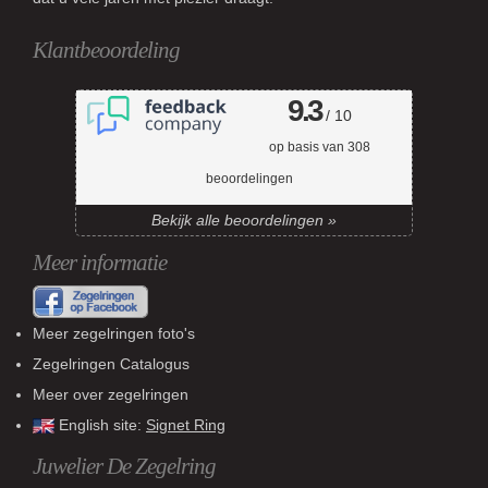
Klantbeoordeling
9.3
/ 10
op basis van
308
beoordelingen
Bekijk alle beoordelingen »
Meer informatie
Meer zegelringen foto's
Zegelringen Catalogus
Meer over zegelringen
English site:
Signet Ring
Juwelier De Zegelring