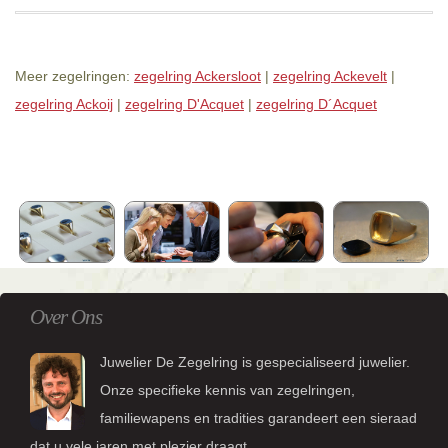
Meer zegelringen:
zegelring Ackersloot
|
zegelring Ackevelt
|
zegelring Ackoij
|
zegelring D'Acquet
|
zegelring D´Acquet
Over Ons
Juwelier De Zegelring is gespecialiseerd juwelier.
Onze specifieke kennis van zegelringen,
familiewapens en tradities garandeert een sieraad
dat u vele jaren met plezier draagt.