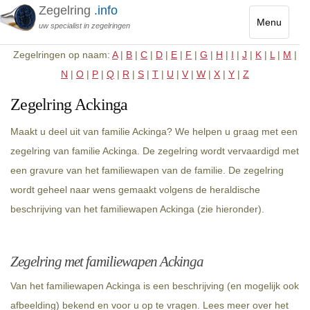
Zegelring
.info
Menu
uw specialist in zegelringen
Toggle
Zegelringen op naam:
A
|
B
|
C
|
D
|
E
|
F
|
G
|
H
|
I
|
J
|
K
|
L
|
M
|
navigatio
N
|
O
|
P
|
Q
|
R
|
S
|
T
|
U
|
V
|
W
|
X
|
Y
|
Z
Zegelring Ackinga
Maakt u deel uit van familie Ackinga? We helpen u graag met een
zegelring van familie Ackinga. De zegelring wordt vervaardigd met
een gravure van het familiewapen van de familie. De zegelring
wordt geheel naar wens gemaakt volgens de heraldische
beschrijving van het familiewapen Ackinga (zie hieronder).
Zegelring met familiewapen Ackinga
Van het familiewapen Ackinga is een beschrijving (en mogelijk ook
afbeelding) bekend en voor u op te vragen. Lees meer over het