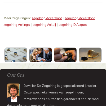
Meer zegelringen:
zegelring Ackersloot
|
zegelring Ackersloot
|
zegelring Ackinga
|
zegelring Ackoij
|
zegelring D'Acquet
Over Ons
Juwelier De Zegelring is gespecialiseerd juwelier.
Onze specifieke kennis van zegelringen,
familiewapens en tradities garandeert een sieraad
dat u vele jaren met plezier draagt.