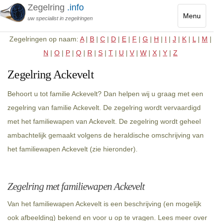
Zegelring
.info
Menu
uw specialist in zegelringen
Toggle
Zegelringen op naam:
A
|
B
|
C
|
D
|
E
|
F
|
G
|
H
|
I
|
J
|
K
|
L
|
M
|
navigatio
N
|
O
|
P
|
Q
|
R
|
S
|
T
|
U
|
V
|
W
|
X
|
Y
|
Z
Zegelring Ackevelt
Behoort u tot familie Ackevelt? Dan helpen wij u graag met een
zegelring van familie Ackevelt. De zegelring wordt vervaardigd
met het familiewapen van Ackevelt. De zegelring wordt geheel
ambachtelijk gemaakt volgens de heraldische omschrijving van
het familiewapen Ackevelt (zie hieronder).
Zegelring met familiewapen Ackevelt
Van het familiewapen Ackevelt is een beschrijving (en mogelijk
ook afbeelding) bekend en voor u op te vragen. Lees meer over