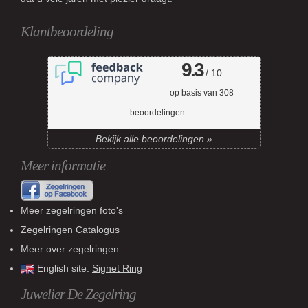
Klantbeoordeling
9.3
/ 10
op basis van
308
beoordelingen
Bekijk alle beoordelingen »
Meer informatie
Meer zegelringen foto's
Zegelringen Catalogus
Meer over zegelringen
English site:
Signet Ring
Juwelier De Zegelring