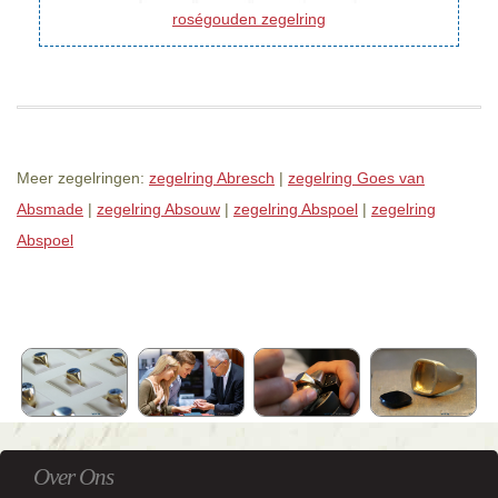
roségouden zegelring
Meer zegelringen:
zegelring Abresch
|
zegelring Goes van
Absmade
|
zegelring Absouw
|
zegelring Abspoel
|
zegelring
Abspoel
Over Ons