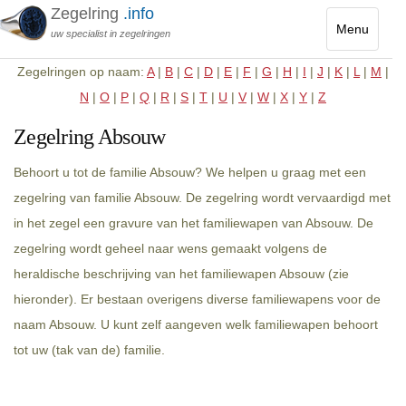
Zegelring
.info
Menu
uw specialist in zegelringen
Toggle
Zegelringen op naam:
A
|
B
|
C
|
D
|
E
|
F
|
G
|
H
|
I
|
J
|
K
|
L
|
M
|
navigatio
N
|
O
|
P
|
Q
|
R
|
S
|
T
|
U
|
V
|
W
|
X
|
Y
|
Z
Zegelring Absouw
Behoort u tot de familie Absouw? We helpen u graag met een
zegelring van familie Absouw. De zegelring wordt vervaardigd met
in het zegel een gravure van het familiewapen van Absouw. De
zegelring wordt geheel naar wens gemaakt volgens de
heraldische beschrijving van het familiewapen Absouw (zie
hieronder). Er bestaan overigens diverse familiewapens voor de
naam Absouw. U kunt zelf aangeven welk familiewapen behoort
tot uw (tak van de) familie.