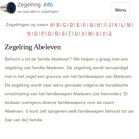
Zegelring
.info
Menu
uw specialist in zegelringen
Toggle
Zegelringen op naam:
A
|
B
|
C
|
D
|
E
|
F
|
G
|
H
|
I
|
J
|
K
|
L
|
M
|
navigatio
N
|
O
|
P
|
Q
|
R
|
S
|
T
|
U
|
V
|
W
|
X
|
Y
|
Z
Zegelring Abeleven
Behoort u tot de familie Abeleven? We helpen u graag met een
zegelring van familie Abeleven. De zegelring wordt vervaardigd
met in het zegel een gravure van het familiewapen van Abeleven.
De zegelring wordt naar wens gemaakt volgens de heraldische
omschrijving van het familiewapen Abeleven (zie hieronder). Er
bestaan overigens diverse familiewapens voor de naam
Abeleven. U kunt zelf aangeven welk familiewapen behoort tot uw
(tak van de) familie.