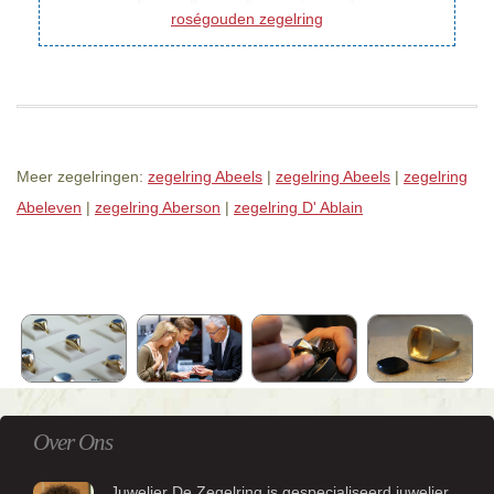
roségouden zegelring
Meer zegelringen:
zegelring Abeels
|
zegelring Abeels
|
zegelring
Abeleven
|
zegelring Aberson
|
zegelring D' Ablain
Over Ons
Juwelier De Zegelring is gespecialiseerd juwelier.