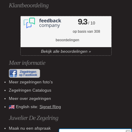
Klantbeoordeling
9.3
/ 10
op basis van
308
beoordelingen
Bekijk alle beoordelingen »
Meer informatie
Meer zegelringen foto's
Zegelringen Catalogus
Meer over zegelringen
English site:
Signet Ring
Juwelier De Zegelring
Maak nu een afspraak