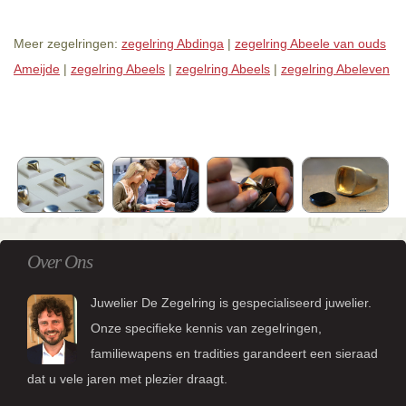
Meer zegelringen:
zegelring Abdinga
|
zegelring Abeele van ouds
Ameijde
|
zegelring Abeels
|
zegelring Abeels
|
zegelring Abeleven
Over Ons
Juwelier De Zegelring is gespecialiseerd juwelier.
Onze specifieke kennis van zegelringen,
familiewapens en tradities garandeert een sieraad
dat u vele jaren met plezier draagt.