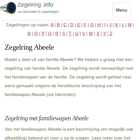
Zegelring
.info
Menu
uw specialist in zegelringen
Toggle
Zegelringen op naam:
A
|
B
|
C
|
D
|
E
|
F
|
G
|
H
|
I
|
J
|
K
|
L
|
M
|
navigatio
N
|
O
|
P
|
Q
|
R
|
S
|
T
|
U
|
V
|
W
|
X
|
Y
|
Z
Zegelring Abeele
Maakt u deel uit van familie Abeele? We helpen u graag met een
zegelring van familie Abeele. De zegelring wordt vervaardigd met
het familiewapen van de familie. De zegelring wordt geheel naar
wens gemaakt volgens de heraldische beschrijving van het
familiewapen Abeele (zie hieronder).
Zegelring met familiewapen Abeele
Van het familiewapen Abeele is een beschrijving (en mogelijk ook
afbeelding) bekend en voor u op te vragen. Lees meer over het