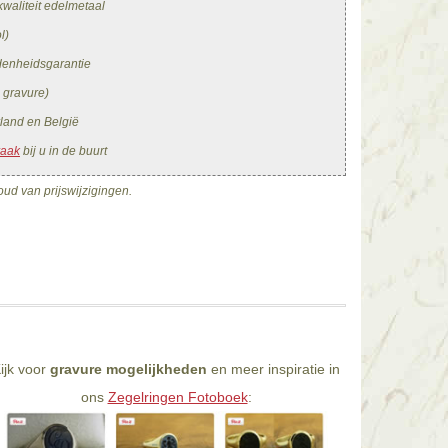
waliteit edelmetaal
l)
edenheidsgarantie
. gravure)
land en België
raak
bij u in de buurt
ud van prijswijzigingen.
ijk voor
gravure mogelijkheden
en meer inspiratie in
ons
Zegelringen Fotoboek
: