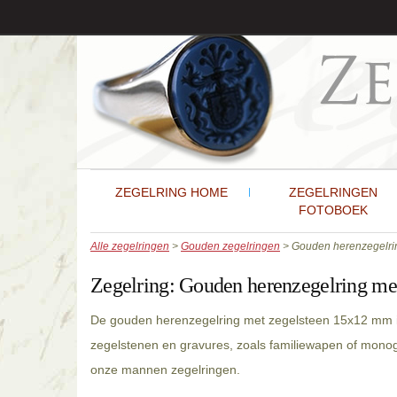
ZEGELRING HOME
ZEGELRINGEN
FOTOBOEK
Alle zegelringen
>
Gouden zegelringen
> Gouden herenzegelri
Zegelring:
Gouden herenzegelring me
De gouden herenzegelring met zegelsteen 15x12 mm i
zegelstenen en gravures, zoals familiewapen of mono
onze mannen zegelringen.