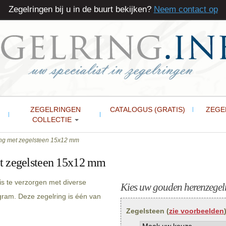
Zegelringen bij u in de buurt bekijken?
Neem contact op
ZEGELRINGEN
CATALOGUS (GRATIS)
ZEGE
COLLECTIE
ng met zegelsteen 15x12 mm
t zegelsteen 15x12 mm
s te verzorgen met diverse
Kies uw gouden herenzegelr
gram. Deze zegelring is één van
Zegelsteen (
zie voorbeelden