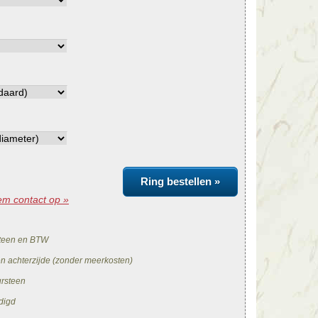
Ring bestellen »
m contact op »
teen en BTW
en achterzijde (zonder meerkosten)
ursteen
digd