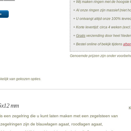
+ Wij maken ringen met de hoogste k
+ Al onze ringen zijn massief (niet ho
»
+ U ontvangt altijd onze 100% tevr
+ Korte levertijd: circa 4 weken (excl
+
Gratis
verzending door heel Neder
+ Bestel online of bekijk tijdens
afsp
Genoemde prijzen zijn onder voorbeho
nkelijk van gekozen opties.
15x12 mm
K
 een zegelring die u kunt laten maken met een zegelsteen van
zegelringen zijn de blauwlagen agaat, roodlagen agaat,