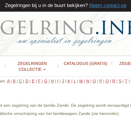
Zegelringen bij u in de buurt bekijken?
Neem contact op
ZEGELRINGEN
CATALOGUS (GRATIS)
ZEGE
COLLECTIE
aam:
A
|
B
|
C
|
D
|
E
|
F
|
G
|
H
|
I
|
J
|
K
|
L
|
M
|
N
|
O
|
P
|
Q
|
R
|
S
|
T
|
t een zegelring van de familie Zande. De zegelring wordt vervaardigd
dische omschrijving van het familiewapen Zande (zie hieronder).