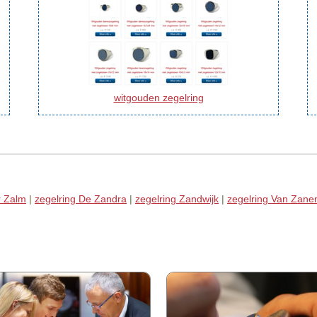
witgouden zegelring
r Zalm
|
zegelring De Zandra
|
zegelring Zandwijk
|
zegelring Van Zane