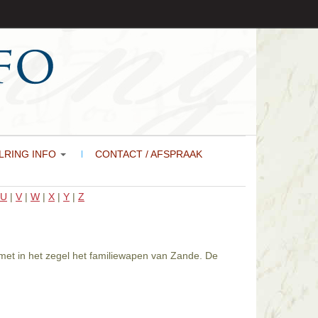
LRING INFO
CONTACT / AFSPRAAK
U
|
V
|
W
|
X
|
Y
|
Z
 met in het zegel het familiewapen van Zande. De