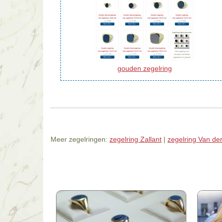
gouden zegelring
Meer zegelringen:
zegelring Zallant
|
zegelring Van de