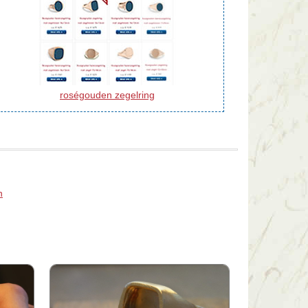
roségouden zegelring
n