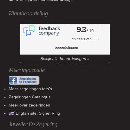
Klantbeoordeling
9.3
/ 10
op basis van
308
beoordelingen
Bekijk alle beoordelingen »
Meer informatie
Meer zegelringen foto's
Zegelringen Catalogus
Meer over zegelringen
English site:
Signet Ring
Juwelier De Zegelring