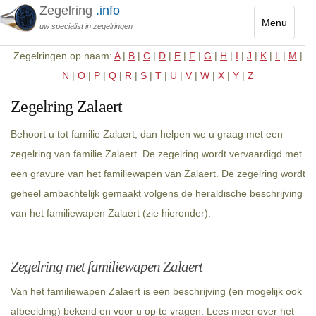
Zegelring
.info
Menu
uw specialist in zegelringen
Toggle
Zegelringen op naam:
A
|
B
|
C
|
D
|
E
|
F
|
G
|
H
|
I
|
J
|
K
|
L
|
M
|
navigatio
N
|
O
|
P
|
Q
|
R
|
S
|
T
|
U
|
V
|
W
|
X
|
Y
|
Z
Zegelring Zalaert
Behoort u tot familie Zalaert, dan helpen we u graag met een
zegelring van familie Zalaert. De zegelring wordt vervaardigd met
een gravure van het familiewapen van Zalaert. De zegelring wordt
geheel ambachtelijk gemaakt volgens de heraldische beschrijving
van het familiewapen Zalaert (zie hieronder).
Zegelring met familiewapen Zalaert
Van het familiewapen Zalaert is een beschrijving (en mogelijk ook
afbeelding) bekend en voor u op te vragen. Lees meer over het