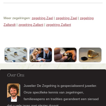
Meer zegelringen:
zegelring Zael
|
zegelring Zael
|
zegelring
Zallandt
|
zegelring Zallant
|
zegelring Zallant
Over Ons
Juwelier De Zegelring is gespecialiseerd juwelier.
Onze specifieke kennis van zegelringen,
familiewapens en tradities garandeert een sieraad
dat u vele jaren met plezier draagt.