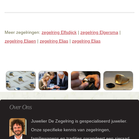
Meer zegelringen:
zegelring Elfsdijck
|
zegelring Elgersma
|
zegelring Eliaen
|
zegelring Elias
|
zegelring Elias
Over Ons
Juwelier De Zegelring is gespecialiseerd juwelier.
Onze specifieke kennis van zegelringen,
familiewapens en tradities garandeert een sieraad