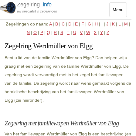
Zegelring
.info
Menu
uw specialist in zegelringen
Toggle
Zegelringen op naam:
A
|
B
|
C
|
D
|
E
|
F
|
G
|
H
|
I
|
J
|
K
|
L
|
M
|
navigatio
N
|
O
|
P
|
Q
|
R
|
S
|
T
|
U
|
V
|
W
|
X
|
Y
|
Z
Zegelring Werdmüller von Elgg
Bent u lid van de familie Werdmüller von Elgg? Dan helpen wij u
graag met een zegelring van de familie Werdmüller von Elgg. De
zegelring wordt vervaardigd met in het zegel het familiewapen
van de familie. De zegelring wordt naar wens gemaakt volgens de
heraldische beschrijving van het familiewapen Werdmüller von
Elgg (zie hieronder).
Zegelring met familiewapen Werdmüller von Elgg
Van het familiewapen Werdmüller von Elgg is een beschrijving (en