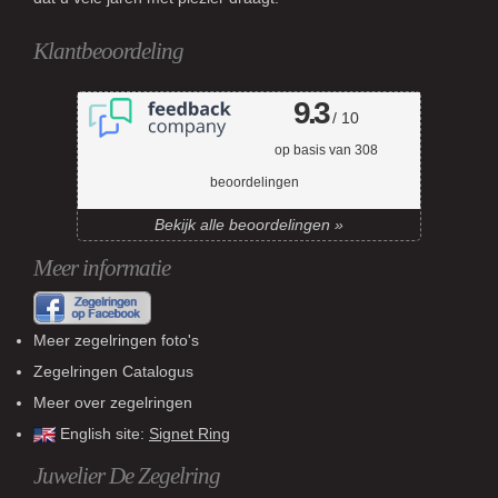
Klantbeoordeling
9.3
/ 10
op basis van
308
beoordelingen
Bekijk alle beoordelingen »
Meer informatie
Meer zegelringen foto's
Zegelringen Catalogus
Meer over zegelringen
English site:
Signet Ring
Juwelier De Zegelring