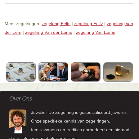
Meer zegelringen:
zegelring Eelts
|
zegelring Eeltz
|
zegelring van
der Eem
|
zegelring Van der Eeme
|
zegelring Van Eeme
Over Ons
Juwelier De Zegelring is gespecialiseerd juwelier.
Onze specifieke kennis van zegelringen,
familiewapens en tradities garandeert een sieraad
dat u vele jaren met plezier draagt.