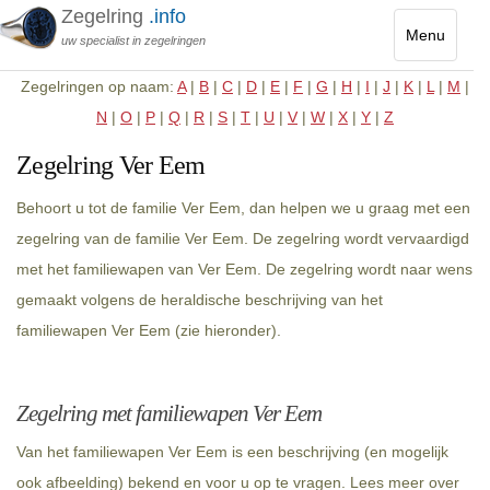
Zegelring
.info
Menu
uw specialist in zegelringen
Toggle
Zegelringen op naam:
A
|
B
|
C
|
D
|
E
|
F
|
G
|
H
|
I
|
J
|
K
|
L
|
M
|
navigatio
N
|
O
|
P
|
Q
|
R
|
S
|
T
|
U
|
V
|
W
|
X
|
Y
|
Z
Zegelring Ver Eem
Behoort u tot de familie Ver Eem, dan helpen we u graag met een
zegelring van de familie Ver Eem. De zegelring wordt vervaardigd
met het familiewapen van Ver Eem. De zegelring wordt naar wens
gemaakt volgens de heraldische beschrijving van het
familiewapen Ver Eem (zie hieronder).
Zegelring met familiewapen Ver Eem
Van het familiewapen Ver Eem is een beschrijving (en mogelijk
ook afbeelding) bekend en voor u op te vragen. Lees meer over