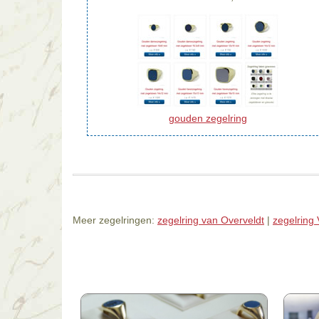
gouden zegelring
Meer zegelringen:
zegelring van Overveldt
|
zegelring