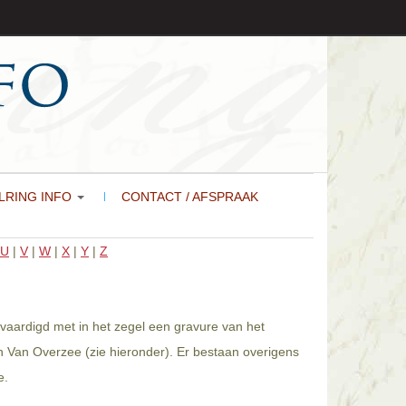
LRING INFO
CONTACT / AFSPRAAK
U
|
V
|
W
|
X
|
Y
|
Z
vaardigd met in het zegel een gravure van het
n Van Overzee (zie hieronder). Er bestaan overigens
e.