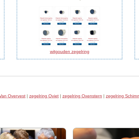
witgouden zegelring
 Van Overvest
|
zegelring Oviet
|
zegelring Oxenstern
|
zegelring Schim