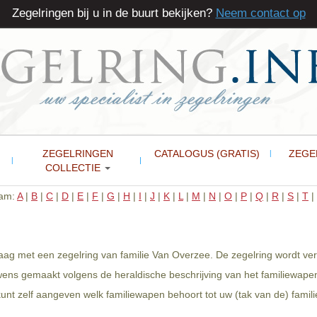
Zegelringen bij u in de buurt bekijken?
Neem contact op
ZEGELRINGEN
CATALOGUS (GRATIS)
ZEGE
COLLECTIE
aam:
A
|
B
|
C
|
D
|
E
|
F
|
G
|
H
|
I
|
J
|
K
|
L
|
M
|
N
|
O
|
P
|
Q
|
R
|
S
|
T
|
aag met een zegelring van familie Van Overzee. De zegelring wordt ver
 wens gemaakt volgens de heraldische beschrijving van het familiewape
nt zelf aangeven welk familiewapen behoort tot uw (tak van de) famili