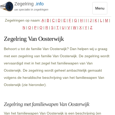
Zegelring
.info
Menu
uw specialist in zegelringen
Toggle
Zegelringen op naam:
A
|
B
|
C
|
D
|
E
|
F
|
G
|
H
|
I
|
J
|
K
|
L
|
M
|
navigatio
N
|
O
|
P
|
Q
|
R
|
S
|
T
|
U
|
V
|
W
|
X
|
Y
|
Z
Zegelring Van Oosterwijk
Behoort u tot de familie Van Oosterwijk? Dan helpen wij u graag
met een zegelring van familie Van Oosterwijk. De zegelring wordt
vervaardigd met in het zegel het familiewapen van Van
Oosterwijk. De zegelring wordt geheel ambachtelijk gemaakt
volgens de heraldische beschrijving van het familiewapen Van
Oosterwijk (zie hieronder).
Zegelring met familiewapen Van Oosterwijk
Van het familiewapen Van Oosterwijk is een beschrijving (en