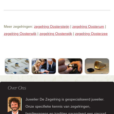
Meer zegelringen:
zegelring Oostersteijn
|
zegelring Oosterum
|
zegelring Oosterwijk
|
zegelring Oosterwijk
|
zegelring Oosterzee
Over Ons
Juwelier De Zegelring is gespecialiseerd juwelier.
Onze specifieke kennis van zegelringen,
familiewapens en tradities garandeert een sieraad