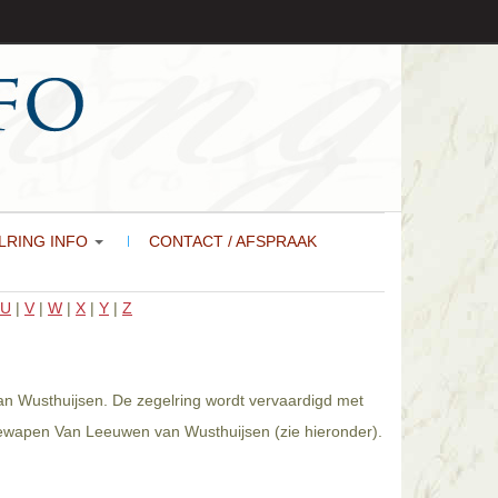
LRING INFO
CONTACT / AFSPRAAK
U
|
V
|
W
|
X
|
Y
|
Z
an Wusthuijsen. De zegelring wordt vervaardigd met
liewapen Van Leeuwen van Wusthuijsen (zie hieronder).