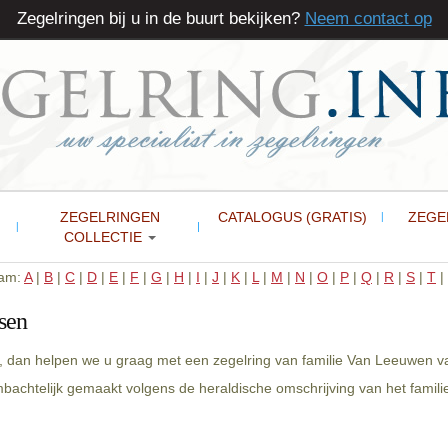
Zegelringen bij u in de buurt bekijken?
Neem contact op
ZEGELRINGEN
CATALOGUS (GRATIS)
ZEGE
COLLECTIE
aam:
A
|
B
|
C
|
D
|
E
|
F
|
G
|
H
|
I
|
J
|
K
|
L
|
M
|
N
|
O
|
P
|
Q
|
R
|
S
|
T
|
sen
, dan helpen we u graag met een zegelring van familie Van Leeuwen v
ambachtelijk gemaakt volgens de heraldische omschrijving van het fami