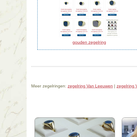
gouden zegelring
Meer zegelringen:
zegelring Van Leeuwen
|
zegelring 