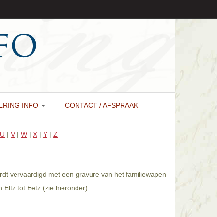
LRING INFO
CONTACT / AFSPRAAK
U
|
V
|
W
|
X
|
Y
|
Z
wordt vervaardigd met een gravure van het familiewapen
Eltz tot Eetz (zie hieronder).