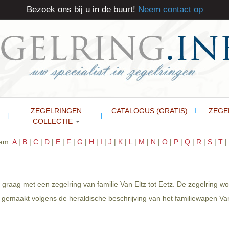
Bezoek ons bij u in de buurt!
Neem contact op
ZEGELRINGEN
CATALOGUS (GRATIS)
ZEGE
COLLECTIE
aam:
A
|
B
|
C
|
D
|
E
|
F
|
G
|
H
|
I
|
J
|
K
|
L
|
M
|
N
|
O
|
P
|
Q
|
R
|
S
|
T
|
u graag met een zegelring van familie Van Eltz tot Eetz. De zegelring 
 gemaakt volgens de heraldische beschrijving van het familiewapen Van 