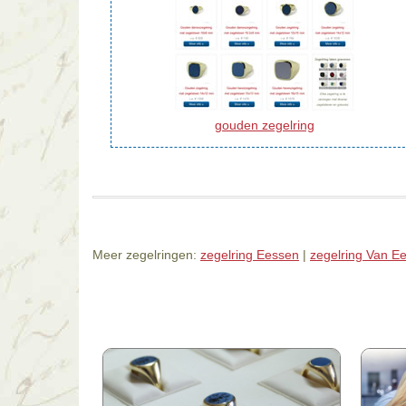
gouden zegelring
Meer zegelringen:
zegelring Eessen
|
zegelring Van E