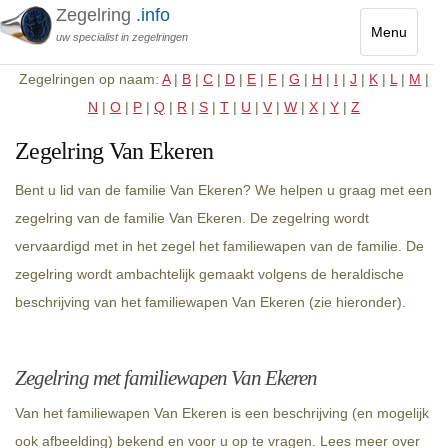
Zegelring
.info
Menu
uw specialist in zegelringen
Toggle
Zegelringen op naam:
A
|
B
|
C
|
D
|
E
|
F
|
G
|
H
|
I
|
J
|
K
|
L
|
M
|
navigatio
N
|
O
|
P
|
Q
|
R
|
S
|
T
|
U
|
V
|
W
|
X
|
Y
|
Z
Zegelring Van Ekeren
Bent u lid van de familie Van Ekeren? We helpen u graag met een
zegelring van de familie Van Ekeren. De zegelring wordt
vervaardigd met in het zegel het familiewapen van de familie. De
zegelring wordt ambachtelijk gemaakt volgens de heraldische
beschrijving van het familiewapen Van Ekeren (zie hieronder).
Zegelring met familiewapen Van Ekeren
Van het familiewapen Van Ekeren is een beschrijving (en mogelijk
ook afbeelding) bekend en voor u op te vragen. Lees meer over