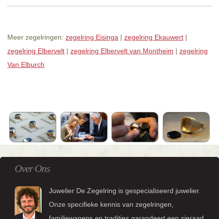
Meer zegelringen:
zegelring Eisinga
|
zegelring Ekauwert
|
zegelring Elbervelt
|
zegelring Elbervelt van Montheim
|
zegelring
Van Elburch
Over Ons
Juwelier De Zegelring is gespecialiseerd juwelier.
Onze specifieke kennis van zegelringen,
familiewapens en tradities garandeert een sieraad