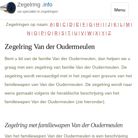
Zegelring
.info
Menu
uw specialist in zegelringen
Toggle
Zegelringen op naam:
A
|
B
|
C
|
D
|
E
|
F
|
G
|
H
|
I
|
J
|
K
|
L
|
M
|
navigatio
N
|
O
|
P
|
Q
|
R
|
S
|
T
|
U
|
V
|
W
|
X
|
Y
|
Z
Zegelring Van der Oudermeulen
Bent u lid van de familie Van der Oudermeulen, dan helpen we u
graag met een zegelring van familie Van der Oudermeulen. De
zegelring wordt vervaardigd met in het zegel een gravure van het
familiewapen van Van der Oudermeulen. De zegelring wordt naar
wens gemaakt volgens de heraldische beschrijving van het
familiewapen Van der Oudermeulen (zie hieronder).
Zegelring met familiewapen Van der Oudermeulen
Van het familiewapen Van der Oudermeulen is een beschrijving