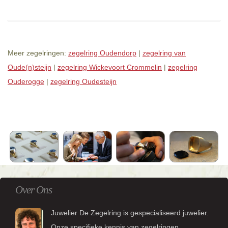
Meer zegelringen:
zegelring Oudendorp
|
zegelring van
Oude(n)steijn
|
zegelring Wickevoort Crommelin
|
zegelring
Ouderogge
|
zegelring Oudesteijn
Over Ons
Juwelier De Zegelring is gespecialiseerd juwelier.
Onze specifieke kennis van zegelringen,