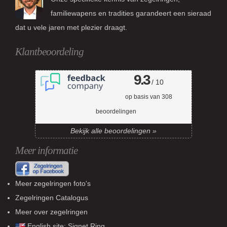
familiewapens en tradities garandeert een sieraad
dat u vele jaren met plezier draagt.
Klantbeoordeling
9.3
/ 10
op basis van
308
beoordelingen
Bekijk alle beoordelingen »
Meer informatie
Meer zegelringen foto's
Zegelringen Catalogus
Meer over zegelringen
English site:
Signet Ring