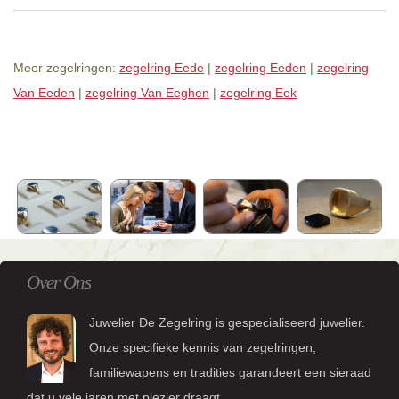
Meer zegelringen:
zegelring Eede
|
zegelring Eeden
|
zegelring
Van Eeden
|
zegelring Van Eeghen
|
zegelring Eek
Over Ons
Juwelier De Zegelring is gespecialiseerd juwelier.
Onze specifieke kennis van zegelringen,
familiewapens en tradities garandeert een sieraad
dat u vele jaren met plezier draagt.