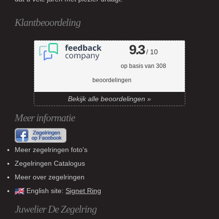
Klantbeoordeling
9.3
/ 10
op basis van
308
beoordelingen
Bekijk alle beoordelingen »
Meer informatie
Meer zegelringen foto's
Zegelringen Catalogus
Meer over zegelringen
English site:
Signet Ring
Juwelier De Zegelring