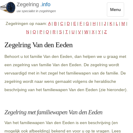
Zegelring
.info
Menu
uw specialist in zegelringen
Toggle
Zegelringen op naam:
A
|
B
|
C
|
D
|
E
|
F
|
G
|
H
|
I
|
J
|
K
|
L
|
M
|
navigatio
N
|
O
|
P
|
Q
|
R
|
S
|
T
|
U
|
V
|
W
|
X
|
Y
|
Z
Zegelring Van den Eeden
Behoort u tot familie Van den Eeden, dan helpen we u graag met
een zegelring van familie Van den Eeden. De zegelring wordt
vervaardigd met in het zegel het familiewapen van de familie. De
zegelring wordt naar wens gemaakt volgens de heraldische
beschrijving van het familiewapen Van den Eeden (zie hieronder).
Zegelring met familiewapen Van den Eeden
Van het familiewapen Van den Eeden is een beschrijving (en
mogelijk ook afbeelding) bekend en voor u op te vragen. Lees