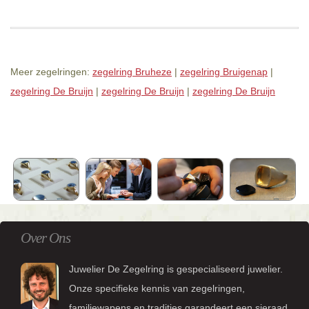
Meer zegelringen:
zegelring Bruheze
|
zegelring Bruigenap
|
zegelring De Bruijn
|
zegelring De Bruijn
|
zegelring De Bruijn
Over Ons
Juwelier De Zegelring is gespecialiseerd juwelier.
Onze specifieke kennis van zegelringen,
familiewapens en tradities garandeert een sieraad