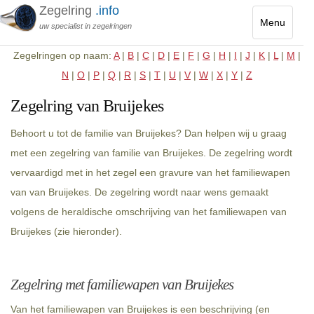
Zegelring
.info
Menu
uw specialist in zegelringen
Toggle
Zegelringen op naam:
A
|
B
|
C
|
D
|
E
|
F
|
G
|
H
|
I
|
J
|
K
|
L
|
M
|
navigatio
N
|
O
|
P
|
Q
|
R
|
S
|
T
|
U
|
V
|
W
|
X
|
Y
|
Z
Zegelring van Bruijekes
Behoort u tot de familie van Bruijekes? Dan helpen wij u graag
met een zegelring van familie van Bruijekes. De zegelring wordt
vervaardigd met in het zegel een gravure van het familiewapen
van van Bruijekes. De zegelring wordt naar wens gemaakt
volgens de heraldische omschrijving van het familiewapen van
Bruijekes (zie hieronder).
Zegelring met familiewapen van Bruijekes
Van het familiewapen van Bruijekes is een beschrijving (en