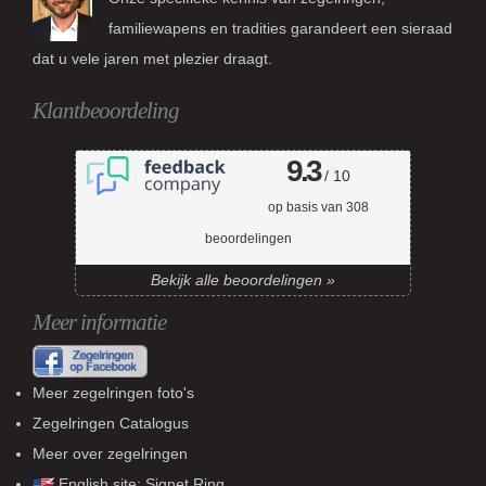
familiewapens en tradities garandeert een sieraad
dat u vele jaren met plezier draagt.
Klantbeoordeling
9.3
/ 10
op basis van
308
beoordelingen
Bekijk alle beoordelingen »
Meer informatie
Meer zegelringen foto's
Zegelringen Catalogus
Meer over zegelringen
English site:
Signet Ring