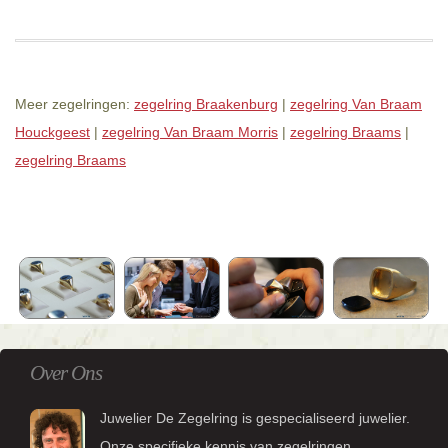
Meer zegelringen:
zegelring Braakenburg
|
zegelring Van Braam
Houckgeest
|
zegelring Van Braam Morris
|
zegelring Braams
|
zegelring Braams
Over Ons
Juwelier De Zegelring is gespecialiseerd juwelier.
Onze specifieke kennis van zegelringen,