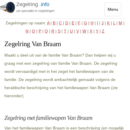
Zegelring
.info
Menu
uw specialist in zegelringen
Toggle
Zegelringen op naam:
A
|
B
|
C
|
D
|
E
|
F
|
G
|
H
|
I
|
J
|
K
|
L
|
M
|
navigatio
N
|
O
|
P
|
Q
|
R
|
S
|
T
|
U
|
V
|
W
|
X
|
Y
|
Z
Zegelring Van Braam
Maakt u deel uit van de familie Van Braam? Dan helpen wij u
graag met een zegelring van familie Van Braam. De zegelring
wordt vervaardigd met in het zegel het familiewapen van de
familie. De zegelring wordt ambachtelijk gemaakt volgens de
heraldische beschrijving van het familiewapen Van Braam (zie
hieronder).
Zegelring met familiewapen Van Braam
Van het familiewapen Van Braam is een beschrijving (en mogelijk