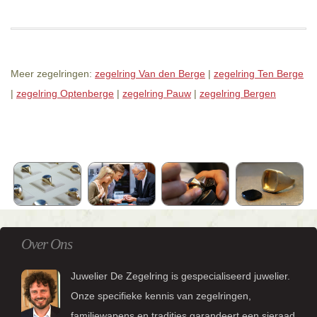
Meer zegelringen:
zegelring Van den Berge
|
zegelring Ten Berge
|
zegelring Optenberge
|
zegelring Pauw
|
zegelring Bergen
Over Ons
Juwelier De Zegelring is gespecialiseerd juwelier.
Onze specifieke kennis van zegelringen,
familiewapens en tradities garandeert een sieraad