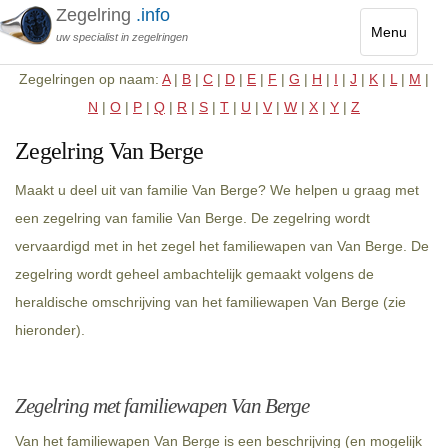
Zegelring
.info
Menu
uw specialist in zegelringen
Toggle
Zegelringen op naam:
A
|
B
|
C
|
D
|
E
|
F
|
G
|
H
|
I
|
J
|
K
|
L
|
M
|
navigatio
N
|
O
|
P
|
Q
|
R
|
S
|
T
|
U
|
V
|
W
|
X
|
Y
|
Z
Zegelring Van Berge
Maakt u deel uit van familie Van Berge? We helpen u graag met
een zegelring van familie Van Berge. De zegelring wordt
vervaardigd met in het zegel het familiewapen van Van Berge. De
zegelring wordt geheel ambachtelijk gemaakt volgens de
heraldische omschrijving van het familiewapen Van Berge (zie
hieronder).
Zegelring met familiewapen Van Berge
Van het familiewapen Van Berge is een beschrijving (en mogelijk