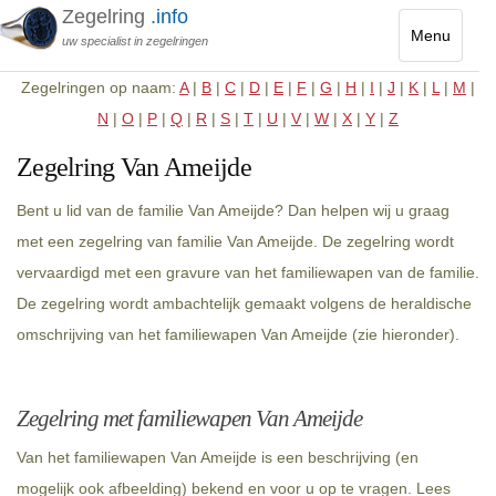
Zegelring
.info
Menu
uw specialist in zegelringen
Toggle
Zegelringen op naam:
A
|
B
|
C
|
D
|
E
|
F
|
G
|
H
|
I
|
J
|
K
|
L
|
M
|
navigatio
N
|
O
|
P
|
Q
|
R
|
S
|
T
|
U
|
V
|
W
|
X
|
Y
|
Z
Zegelring Van Ameijde
Bent u lid van de familie Van Ameijde? Dan helpen wij u graag
met een zegelring van familie Van Ameijde. De zegelring wordt
vervaardigd met een gravure van het familiewapen van de familie.
De zegelring wordt ambachtelijk gemaakt volgens de heraldische
omschrijving van het familiewapen Van Ameijde (zie hieronder).
Zegelring met familiewapen Van Ameijde
Van het familiewapen Van Ameijde is een beschrijving (en
mogelijk ook afbeelding) bekend en voor u op te vragen. Lees