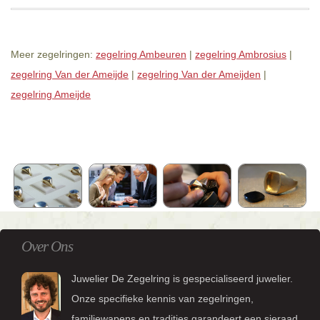
Meer zegelringen:
zegelring Ambeuren
|
zegelring Ambrosius
|
zegelring Van der Ameijde
|
zegelring Van der Ameijden
|
zegelring Ameijde
Over Ons
Juwelier De Zegelring is gespecialiseerd juwelier.
Onze specifieke kennis van zegelringen,
familiewapens en tradities garandeert een sieraad