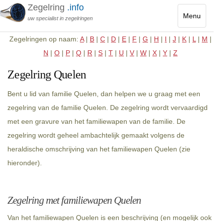
Zegelring
.info
Menu
uw specialist in zegelringen
Toggle
Zegelringen op naam:
A
|
B
|
C
|
D
|
E
|
F
|
G
|
H
|
I
|
J
|
K
|
L
|
M
|
navigatio
N
|
O
|
P
|
Q
|
R
|
S
|
T
|
U
|
V
|
W
|
X
|
Y
|
Z
Zegelring Quelen
Bent u lid van familie Quelen, dan helpen we u graag met een
zegelring van de familie Quelen. De zegelring wordt vervaardigd
met een gravure van het familiewapen van de familie. De
zegelring wordt geheel ambachtelijk gemaakt volgens de
heraldische omschrijving van het familiewapen Quelen (zie
hieronder).
Zegelring met familiewapen Quelen
Van het familiewapen Quelen is een beschrijving (en mogelijk ook