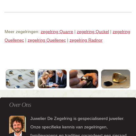
Meer zegelringen:
zegelring Quarre
|
zegelring Quckel
|
zegelring
Quellenec
|
zegelring Quellenec
|
zegelring Radnor
Over Ons
Juwelier De Zegelring is gespecialiseerd juwelier.
Onze specifieke kennis van zegelringen,
familiewapens en tradities garandeert een sieraad