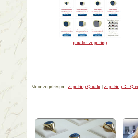
gouden zegelring
Meer zegelringen:
zegelring Quada
|
zegelring De Qu