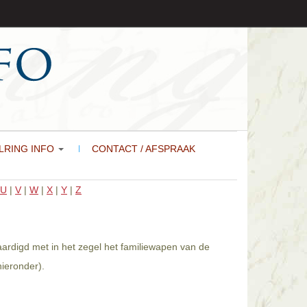
LRING INFO
CONTACT / AFSPRAAK
U
|
V
|
W
|
X
|
Y
|
Z
aardigd met in het zegel het familiewapen van de
ieronder).