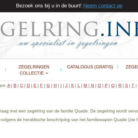
Bezoek ons bij u in de buurt!
Neem contact op
ZEGELRINGEN
CATALOGUS (GRATIS)
ZEGE
COLLECTIE
aam:
A
|
B
|
C
|
D
|
E
|
F
|
G
|
H
|
I
|
J
|
K
|
L
|
M
|
N
|
O
|
P
|
Q
|
R
|
S
|
T
|
raag met een zegelring van de familie Quade. De zegelring wordt verv
volgens de heraldische beschrijving van het familiewapen Quade (zie h