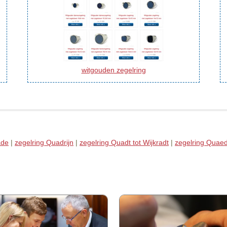
witgouden zegelring
ade
|
zegelring Quadrijn
|
zegelring Quadt tot Wijkradt
|
zegelring Quaed